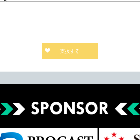
、
支援する